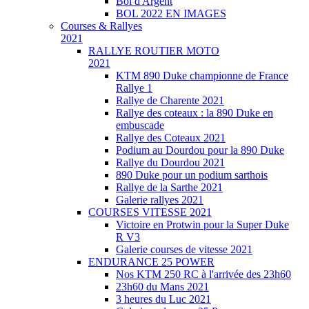
Bol d'Argent
BOL 2022 EN IMAGES
Courses & Rallyes
2021
RALLYE ROUTIER MOTO
2021
KTM 890 Duke championne de France
Rallye 1
Rallye de Charente 2021
Rallye des coteaux : la 890 Duke en
embuscade
Rallye des Coteaux 2021
Podium au Dourdou pour la 890 Duke
Rallye du Dourdou 2021
890 Duke pour un podium sarthois
Rallye de la Sarthe 2021
Galerie rallyes 2021
COURSES VITESSE 2021
Victoire en Protwin pour la Super Duke
R V3
Galerie courses de vitesse 2021
ENDURANCE 25 POWER
Nos KTM 250 RC à l'arrivée des 23h60
23h60 du Mans 2021
3 heures du Luc 2021