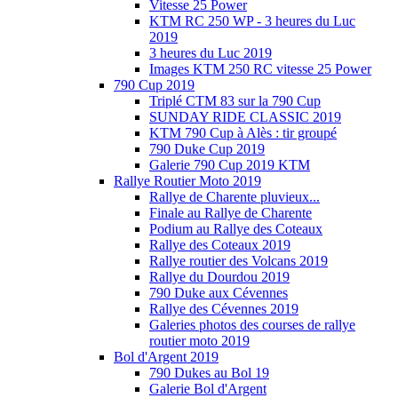
Vitesse 25 Power
KTM RC 250 WP - 3 heures du Luc
2019
3 heures du Luc 2019
Images KTM 250 RC vitesse 25 Power
790 Cup 2019
Triplé CTM 83 sur la 790 Cup
SUNDAY RIDE CLASSIC 2019
KTM 790 Cup à Alès : tir groupé
790 Duke Cup 2019
Galerie 790 Cup 2019 KTM
Rallye Routier Moto 2019
Rallye de Charente pluvieux...
Finale au Rallye de Charente
Podium au Rallye des Coteaux
Rallye des Coteaux 2019
Rallye routier des Volcans 2019
Rallye du Dourdou 2019
790 Duke aux Cévennes
Rallye des Cévennes 2019
Galeries photos des courses de rallye
routier moto 2019
Bol d'Argent 2019
790 Dukes au Bol 19
Galerie Bol d'Argent