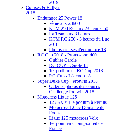
2019
Courses & Rallyes
2018
Endurance 25 Power 18
7ème aux 23h60
KTM 250 RC aux 23 heures 60
La Team aux 3 heures
KTM RC 250 - 3 heures du Luc
2018
Photos courses d'endurance 18
RC Cup 2018 - Promosport 400
Oublier Carole
RC CUP - Carole 18
1er podium en RC Cup 2018
RC Cup - Lédenon 18
Super Duke Cup - Protwin 2018
Galeries photos des courses
Challenge Protwin 2018
Motocross Ligue 125
125 SX sur le podium à Pertuis
Motocross 125cc Domaine de
Foolz
Ligue 125 motocross Volx
1er point en Championnat de
France