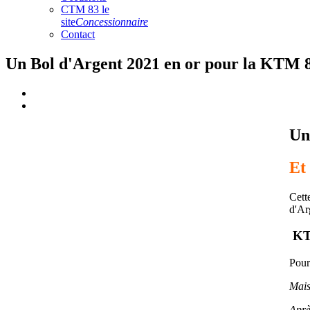
CTM 83 le
site
Concessionnaire
Contact
Un Bol d'Argent 2021 en or pour la KTM 
Un
Et
Cett
d'Ar
KTM
Pou
Mais
Aprè