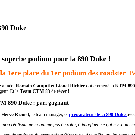
890 Duke
 superbe podium pour la 890 Duke !
 la 1ère place du 1er podium des roadster T
e année,
Romain Cauquil et Lionel Richier
ont emmené la
KTM 890
gent. Et la
Team CTM 83
de rêver !
 890 Duke : pari gagnant
r
Hervé Ricord
, le team manager, et
préparateur de la 890 Duke
ave
 mon réalisme ne m’amène pas à croire, à imaginer, ce qui n’est pas 
s peu de roulages de préparation (Romain qui sacrifie une journée d