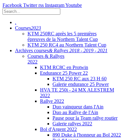
Facebook
Twitter
rss
Instagram
Youtube
.
Courses
2023
KTM 250RC après les 5 premières
épreuves de la Northern Talent Cup
KTM 250 RC4 au Northern Talent Cup
Archives courses
& Rallyes 2018 - 2019 - 2021
Courses & Rallyes
2022
KTM RC8C en Protwin
Endurance 25 Power 22
KTM 250 RC aux 23 H 60
Galerie endurance 25 Power
HVA TE 250i - 24 MX ALESTREM
2022
Rallye 2022
Duo vainqueur dans l'Ain
Duo au Rallye de l'Ain
Pause pour la Team rallye routier
Galerie rallyes 2022
Bol d'Argent 2022
890 Duke à l'honneur au Bol 2022