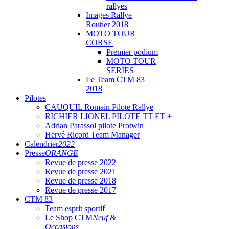
rallyes
Images Rallye
Routier 2018
MOTO TOUR
CORSE
Premier podium
MOTO TOUR
SERIES
Le Team CTM 83
2018
Pilotes
CAUQUIL Romain Pilote Rallye
RICHIER LIONEL PILOTE TT ET +
Adrian Parassol pilote Protwin
Hervé Ricord Team Manager
Calendrier
2022
Presse
ORANGE
Revue de presse 2022
Revue de presse 2021
Revue de presse 2018
Revue de presse 2017
CTM 83
Team esprit sportif
Le Shop CTM
Neuf &
Occasions