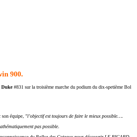
win 900.
 Duke
#831 sur la troisième marche du podium du dix-spetième Bol
c son équipe,
"l’objectif est toujours de faire le mieux possible….
mathématiquement pas possible.
e reconnaissance du Rallye des Coteaux pour découvrir LE RICARD