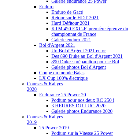
Galerie endurance 25 Power
Enduro
Enduro de Gacé
Retour sur le HDT 2021
Hard Défitour 2021
KTM 450 EXC-F, première épreuve du
championnat de France
Galerie enduro 2021
Bol d'Argent 2021
Un Bol d'Argent 2021 en or
Des 890 Duke au Bol d'Argent 2021
890 Duke : préparation pour le Bol
Galerie photos Bol d'Argent
Coupe du monde Bajas
LX Cup 100% électrique
Courses & Rallyes
2020
Endurance 25 Power 20
Podium pour nos deux RC 250 !
3 HEURES DU LUC 2020
Galerie photos Endurance 2020
Courses & Rallyes
2019
25 Power 2019
Podium sur la Vitesse 25 Power