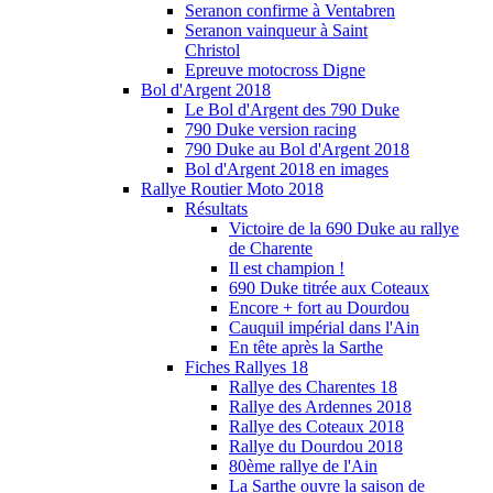
Seranon confirme à Ventabren
Seranon vainqueur à Saint
Christol
Epreuve motocross Digne
Bol d'Argent 2018
Le Bol d'Argent des 790 Duke
790 Duke version racing
790 Duke au Bol d'Argent 2018
Bol d'Argent 2018 en images
Rallye Routier Moto 2018
Résultats
Victoire de la 690 Duke au rallye
de Charente
Il est champion !
690 Duke titrée aux Coteaux
Encore + fort au Dourdou
Cauquil impérial dans l'Ain
En tête après la Sarthe
Fiches Rallyes 18
Rallye des Charentes 18
Rallye des Ardennes 2018
Rallye des Coteaux 2018
Rallye du Dourdou 2018
80ème rallye de l'Ain
La Sarthe ouvre la saison de