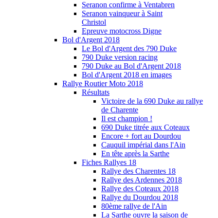
Seranon confirme à Ventabren
Seranon vainqueur à Saint
Christol
Epreuve motocross Digne
Bol d'Argent 2018
Le Bol d'Argent des 790 Duke
790 Duke version racing
790 Duke au Bol d'Argent 2018
Bol d'Argent 2018 en images
Rallye Routier Moto 2018
Résultats
Victoire de la 690 Duke au rallye
de Charente
Il est champion !
690 Duke titrée aux Coteaux
Encore + fort au Dourdou
Cauquil impérial dans l'Ain
En tête après la Sarthe
Fiches Rallyes 18
Rallye des Charentes 18
Rallye des Ardennes 2018
Rallye des Coteaux 2018
Rallye du Dourdou 2018
80ème rallye de l'Ain
La Sarthe ouvre la saison de