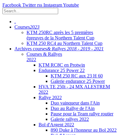
Facebook
Twitter
rss
Instagram
Youtube
.
Courses
2023
KTM 250RC après les 5 premières
épreuves de la Northern Talent Cup
KTM 250 RC4 au Northern Talent Cup
Archives courses
& Rallyes 2018 - 2019 - 2021
Courses & Rallyes
2022
KTM RC8C en Protwin
Endurance 25 Power 22
KTM 250 RC aux 23 H 60
Galerie endurance 25 Power
HVA TE 250i - 24 MX ALESTREM
2022
Rallye 2022
Duo vainqueur dans l'Ain
Duo au Rallye de l'Ain
Pause pour la Team rallye routier
Galerie rallyes 2022
Bol d'Argent 2022
890 Duke à l'honneur au Bol 2022