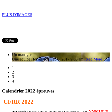
PLUS D'IMAGES
Un manager
Une équipe
Hervé
NRV
Feb 5, 2017 9:06 am
Read More
1
2
3
4
Calendrier 2022 épreuves
CFRR 2022
ANNULE