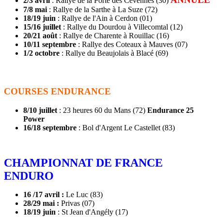
2/3 avril
: Rallye de la Porte des Cévennes (30)
7/8 mai
: Rallye de la Sarthe à La Suze (72)
18/19 juin
: Rallye de l'Ain à Cerdon (01)
15/16 juillet
: Rallye du Dourdou à Villecomtal (12)
20/21 août
: Rallye de Charente à Rouillac (16)
10/11 septembre
: Rallye des Coteaux à Mauves (07)
1/2 octobre
: Rallye du Beaujolais à Blacé (69)
COURSES ENDURANCE
8/10 juillet
: 23 heures 60 du Mans (72)
Endurance 25
Power
16/18 septembre
: Bol d'Argent Le Castellet (83)
CHAMPIONNAT DE FRANCE
ENDURO
16 /17 avril :
Le Luc (83)
28/29 mai :
Privas (07)
18/19 juin
: St Jean d'Angély (17)