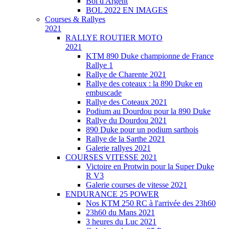
Bol d'Argent
BOL 2022 EN IMAGES
Courses & Rallyes
2021
RALLYE ROUTIER MOTO
2021
KTM 890 Duke championne de France
Rallye 1
Rallye de Charente 2021
Rallye des coteaux : la 890 Duke en
embuscade
Rallye des Coteaux 2021
Podium au Dourdou pour la 890 Duke
Rallye du Dourdou 2021
890 Duke pour un podium sarthois
Rallye de la Sarthe 2021
Galerie rallyes 2021
COURSES VITESSE 2021
Victoire en Protwin pour la Super Duke
R V3
Galerie courses de vitesse 2021
ENDURANCE 25 POWER
Nos KTM 250 RC à l'arrivée des 23h60
23h60 du Mans 2021
3 heures du Luc 2021