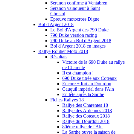
Seranon confirme à Ventabren
Seranon vainqueur à Saint
Christol
Epreuve motocross Digne
Bol d'Argent 2018
Le Bol d'Argent des 790 Duke
790 Duke version racing
790 Duke au Bol d'Argent 2018
Bol d'Argent 2018 en images
Rallye Routier Moto 2018
Résultats
Victoire de la 690 Duke au rallye
de Charente
Il est champion !
690 Duke titrée aux Coteaux
Encore + fort au Dourdou
Cauquil impérial dans l'Ain
En tête après la Sarthe
Fiches Rallyes 18
Rallye des Charentes 18
Rallye des Ardennes 2018
Rallye des Coteaux 2018
Rallye du Dourdou 2018
80ème rallye de l'Ain
La Sarthe ouvre la saison de