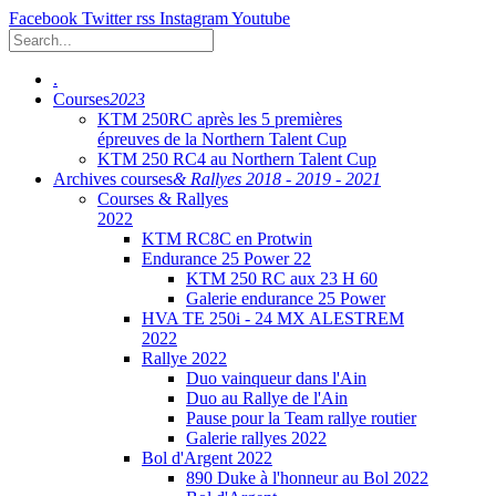
Facebook
Twitter
rss
Instagram
Youtube
.
Courses
2023
KTM 250RC après les 5 premières
épreuves de la Northern Talent Cup
KTM 250 RC4 au Northern Talent Cup
Archives courses
& Rallyes 2018 - 2019 - 2021
Courses & Rallyes
2022
KTM RC8C en Protwin
Endurance 25 Power 22
KTM 250 RC aux 23 H 60
Galerie endurance 25 Power
HVA TE 250i - 24 MX ALESTREM
2022
Rallye 2022
Duo vainqueur dans l'Ain
Duo au Rallye de l'Ain
Pause pour la Team rallye routier
Galerie rallyes 2022
Bol d'Argent 2022
890 Duke à l'honneur au Bol 2022