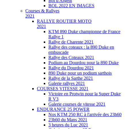
Bol d'Argent
BOL 2022 EN IMAGES
Courses & Rallyes
2021
RALLYE ROUTIER MOTO
2021
KTM 890 Duke championne de France
Rallye 1
Rallye de Charente 2021
Rallye des coteaux : la 890 Duke en
embuscade
Rallye des Coteaux 2021
Podium au Dourdou pour la 890 Duke
Rallye du Dourdou 2021
890 Duke pour un podium sarthois
Rallye de la Sarthe 2021
Galerie rallyes 2021
COURSES VITESSE 2021
Victoire en Protwin pour la Super Duke
R V3
Galerie courses de vitesse 2021
ENDURANCE 25 POWER
Nos KTM 250 RC à l'arrivée des 23h60
23h60 du Mans 2021
3 heures du Luc 2021