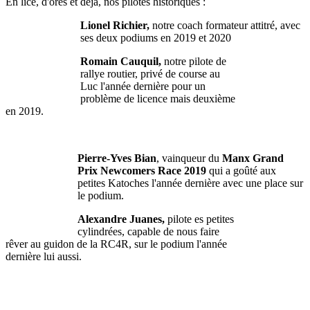
En lice, d'ores et déjà, nos pilotes historiques :
Lionel Richier,
notre coach formateur attitré, avec
ses deux podiums en 2019 et 2020
Romain Cauquil,
notre pilote de
rallye routier,
privé de course au
Luc l'année dernière pour un
problème de licence mais deuxième
en 2019.
Pierre-Yves Bian
, vainqueur du
Manx Grand
Prix Newcomers Race 2019
qui a goûté aux
petites Katoches l'année dernière avec une place sur
le podium.
Alexandre Juanes,
pilote es petites
cylindrées, capable de nous faire
rêver au guidon de la RC4R, sur le podium l'année
dernière lui aussi.