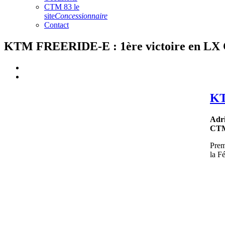
CTM 83 le
site
Concessionnaire
Contact
KTM FREERIDE-E : 1ère victoire en LX C
KT
Adri
CTM
Prem
la F