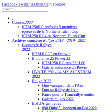
Facebook
Twitter
rss
Instagram
Youtube
.
Courses
2023
KTM 250RC après les 5 premières
épreuves de la Northern Talent Cup
KTM 250 RC4 au Northern Talent Cup
Archives courses
& Rallyes 2018 - 2019 - 2021
Courses & Rallyes
2022
KTM RC8C en Protwin
Endurance 25 Power 22
KTM 250 RC aux 23 H 60
Galerie endurance 25 Power
HVA TE 250i - 24 MX ALESTREM
2022
Rallye 2022
Duo vainqueur dans l'Ain
Duo au Rallye de l'Ain
Pause pour la Team rallye routier
Galerie rallyes 2022
Bol d'Argent 2022
890 Duke à l'honneur au Bol 2022