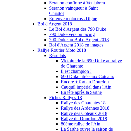
Seranon confirme à Ventabren
Seranon vainqueur à Saint
Christol
Epreuve motocross Digne
Bol d'Argent 2018
Le Bol d'Argent des 790 Duke
790 Duke version racing
790 Duke au Bol d'Argent 2018
Bol d'Argent 2018 en images
Rallye Routier Moto 2018
Résultats
Victoire de la 690 Duke au rallye
de Charente
Il est champion !
690 Duke titrée aux Coteaux
Encore + fort au Dourdou
Cauquil impérial dans l'Ain
En tête après la Sarthe
Fiches Rallyes 18
Rallye des Charentes 18
Rallye des Ardennes 2018
Rallye des Coteaux 2018
Rallye du Dourdou 2018
80ème rallye de l'Ain
La Sarthe ouvre la saison de