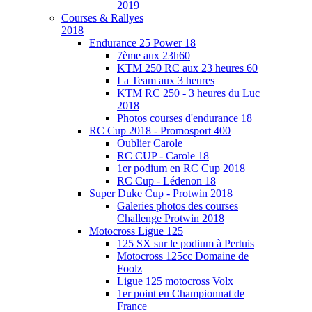
2019
Courses & Rallyes
2018
Endurance 25 Power 18
7ème aux 23h60
KTM 250 RC aux 23 heures 60
La Team aux 3 heures
KTM RC 250 - 3 heures du Luc
2018
Photos courses d'endurance 18
RC Cup 2018 - Promosport 400
Oublier Carole
RC CUP - Carole 18
1er podium en RC Cup 2018
RC Cup - Lédenon 18
Super Duke Cup - Protwin 2018
Galeries photos des courses
Challenge Protwin 2018
Motocross Ligue 125
125 SX sur le podium à Pertuis
Motocross 125cc Domaine de
Foolz
Ligue 125 motocross Volx
1er point en Championnat de
France