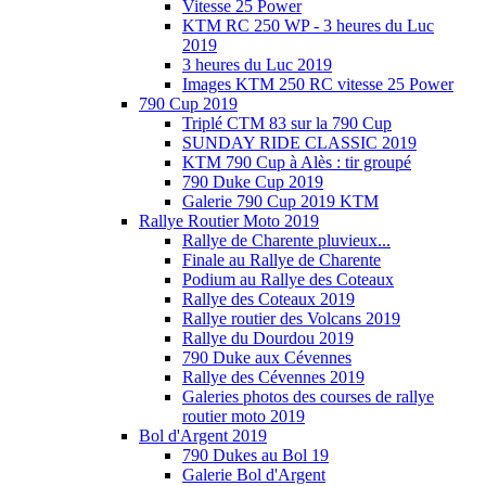
Vitesse 25 Power
KTM RC 250 WP - 3 heures du Luc
2019
3 heures du Luc 2019
Images KTM 250 RC vitesse 25 Power
790 Cup 2019
Triplé CTM 83 sur la 790 Cup
SUNDAY RIDE CLASSIC 2019
KTM 790 Cup à Alès : tir groupé
790 Duke Cup 2019
Galerie 790 Cup 2019 KTM
Rallye Routier Moto 2019
Rallye de Charente pluvieux...
Finale au Rallye de Charente
Podium au Rallye des Coteaux
Rallye des Coteaux 2019
Rallye routier des Volcans 2019
Rallye du Dourdou 2019
790 Duke aux Cévennes
Rallye des Cévennes 2019
Galeries photos des courses de rallye
routier moto 2019
Bol d'Argent 2019
790 Dukes au Bol 19
Galerie Bol d'Argent