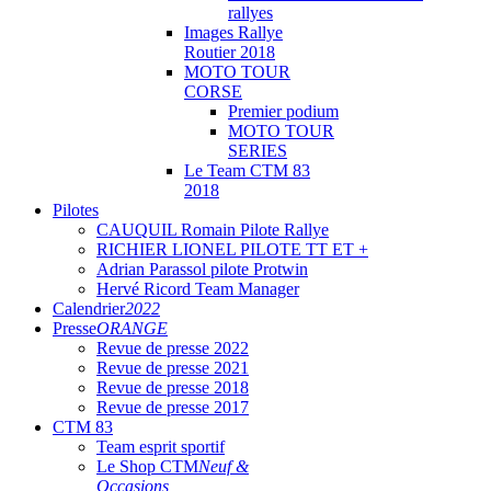
rallyes
Images Rallye
Routier 2018
MOTO TOUR
CORSE
Premier podium
MOTO TOUR
SERIES
Le Team CTM 83
2018
Pilotes
CAUQUIL Romain Pilote Rallye
RICHIER LIONEL PILOTE TT ET +
Adrian Parassol pilote Protwin
Hervé Ricord Team Manager
Calendrier
2022
Presse
ORANGE
Revue de presse 2022
Revue de presse 2021
Revue de presse 2018
Revue de presse 2017
CTM 83
Team esprit sportif
Le Shop CTM
Neuf &
Occasions