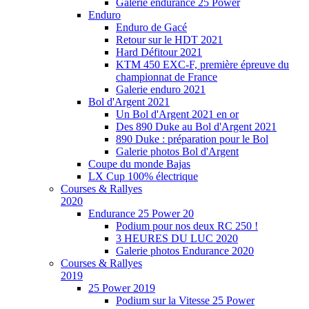
Galerie endurance 25 Power
Enduro
Enduro de Gacé
Retour sur le HDT 2021
Hard Défitour 2021
KTM 450 EXC-F, première épreuve du
championnat de France
Galerie enduro 2021
Bol d'Argent 2021
Un Bol d'Argent 2021 en or
Des 890 Duke au Bol d'Argent 2021
890 Duke : préparation pour le Bol
Galerie photos Bol d'Argent
Coupe du monde Bajas
LX Cup 100% électrique
Courses & Rallyes
2020
Endurance 25 Power 20
Podium pour nos deux RC 250 !
3 HEURES DU LUC 2020
Galerie photos Endurance 2020
Courses & Rallyes
2019
25 Power 2019
Podium sur la Vitesse 25 Power