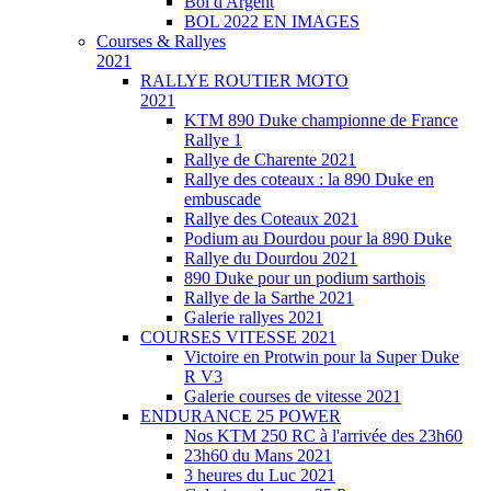
Bol d'Argent
BOL 2022 EN IMAGES
Courses & Rallyes
2021
RALLYE ROUTIER MOTO
2021
KTM 890 Duke championne de France
Rallye 1
Rallye de Charente 2021
Rallye des coteaux : la 890 Duke en
embuscade
Rallye des Coteaux 2021
Podium au Dourdou pour la 890 Duke
Rallye du Dourdou 2021
890 Duke pour un podium sarthois
Rallye de la Sarthe 2021
Galerie rallyes 2021
COURSES VITESSE 2021
Victoire en Protwin pour la Super Duke
R V3
Galerie courses de vitesse 2021
ENDURANCE 25 POWER
Nos KTM 250 RC à l'arrivée des 23h60
23h60 du Mans 2021
3 heures du Luc 2021