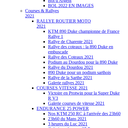
Bol d'Argent
BOL 2022 EN IMAGES
Courses & Rallyes
2021
RALLYE ROUTIER MOTO
2021
KTM 890 Duke championne de France
Rallye 1
Rallye de Charente 2021
Rallye des coteaux : la 890 Duke en
embuscade
Rallye des Coteaux 2021
Podium au Dourdou pour la 890 Duke
Rallye du Dourdou 2021
890 Duke pour un podium sarthois
Rallye de la Sarthe 2021
Galerie rallyes 2021
COURSES VITESSE 2021
Victoire en Protwin pour la Super Duke
R V3
Galerie courses de vitesse 2021
ENDURANCE 25 POWER
Nos KTM 250 RC à l'arrivée des 23h60
23h60 du Mans 2021
3 heures du Luc 2021