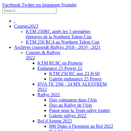
Facebook
Twitter
rss
Instagram
Youtube
.
Courses
2023
KTM 250RC après les 5 premières
épreuves de la Northern Talent Cup
KTM 250 RC4 au Northern Talent Cup
Archives courses
& Rallyes 2018 - 2019 - 2021
Courses & Rallyes
2022
KTM RC8C en Protwin
Endurance 25 Power 22
KTM 250 RC aux 23 H 60
Galerie endurance 25 Power
HVA TE 250i - 24 MX ALESTREM
2022
Rallye 2022
Duo vainqueur dans l'Ain
Duo au Rallye de l'Ain
Pause pour la Team rallye routier
Galerie rallyes 2022
Bol d'Argent 2022
890 Duke à l'honneur au Bol 2022