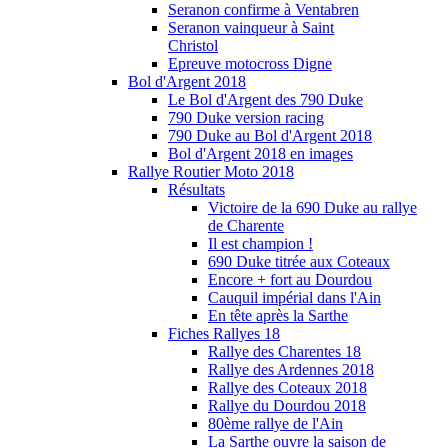
Seranon confirme à Ventabren
Seranon vainqueur à Saint
Christol
Epreuve motocross Digne
Bol d'Argent 2018
Le Bol d'Argent des 790 Duke
790 Duke version racing
790 Duke au Bol d'Argent 2018
Bol d'Argent 2018 en images
Rallye Routier Moto 2018
Résultats
Victoire de la 690 Duke au rallye
de Charente
Il est champion !
690 Duke titrée aux Coteaux
Encore + fort au Dourdou
Cauquil impérial dans l'Ain
En tête après la Sarthe
Fiches Rallyes 18
Rallye des Charentes 18
Rallye des Ardennes 2018
Rallye des Coteaux 2018
Rallye du Dourdou 2018
80ème rallye de l'Ain
La Sarthe ouvre la saison de