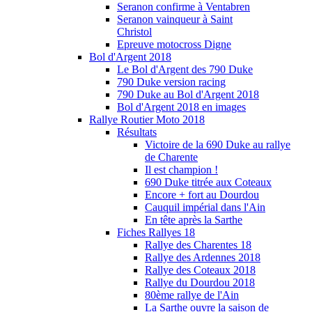
Seranon confirme à Ventabren
Seranon vainqueur à Saint
Christol
Epreuve motocross Digne
Bol d'Argent 2018
Le Bol d'Argent des 790 Duke
790 Duke version racing
790 Duke au Bol d'Argent 2018
Bol d'Argent 2018 en images
Rallye Routier Moto 2018
Résultats
Victoire de la 690 Duke au rallye
de Charente
Il est champion !
690 Duke titrée aux Coteaux
Encore + fort au Dourdou
Cauquil impérial dans l'Ain
En tête après la Sarthe
Fiches Rallyes 18
Rallye des Charentes 18
Rallye des Ardennes 2018
Rallye des Coteaux 2018
Rallye du Dourdou 2018
80ème rallye de l'Ain
La Sarthe ouvre la saison de