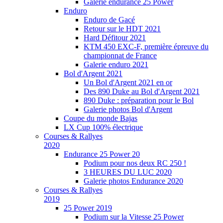
Galerie endurance 25 Power
Enduro
Enduro de Gacé
Retour sur le HDT 2021
Hard Défitour 2021
KTM 450 EXC-F, première épreuve du
championnat de France
Galerie enduro 2021
Bol d'Argent 2021
Un Bol d'Argent 2021 en or
Des 890 Duke au Bol d'Argent 2021
890 Duke : préparation pour le Bol
Galerie photos Bol d'Argent
Coupe du monde Bajas
LX Cup 100% électrique
Courses & Rallyes
2020
Endurance 25 Power 20
Podium pour nos deux RC 250 !
3 HEURES DU LUC 2020
Galerie photos Endurance 2020
Courses & Rallyes
2019
25 Power 2019
Podium sur la Vitesse 25 Power