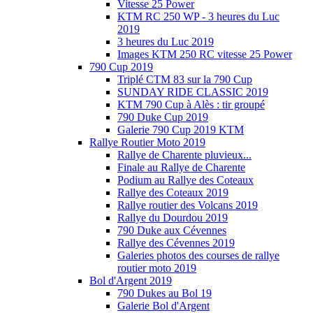
Vitesse 25 Power
KTM RC 250 WP - 3 heures du Luc
2019
3 heures du Luc 2019
Images KTM 250 RC vitesse 25 Power
790 Cup 2019
Triplé CTM 83 sur la 790 Cup
SUNDAY RIDE CLASSIC 2019
KTM 790 Cup à Alès : tir groupé
790 Duke Cup 2019
Galerie 790 Cup 2019 KTM
Rallye Routier Moto 2019
Rallye de Charente pluvieux...
Finale au Rallye de Charente
Podium au Rallye des Coteaux
Rallye des Coteaux 2019
Rallye routier des Volcans 2019
Rallye du Dourdou 2019
790 Duke aux Cévennes
Rallye des Cévennes 2019
Galeries photos des courses de rallye
routier moto 2019
Bol d'Argent 2019
790 Dukes au Bol 19
Galerie Bol d'Argent