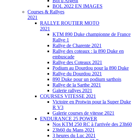
Bol d'Argent
BOL 2022 EN IMAGES
Courses & Rallyes
2021
RALLYE ROUTIER MOTO
2021
KTM 890 Duke championne de France
Rallye 1
Rallye de Charente 2021
Rallye des coteaux : la 890 Duke en
embuscade
Rallye des Coteaux 2021
Podium au Dourdou pour la 890 Duke
Rallye du Dourdou 2021
890 Duke pour un podium sarthois
Rallye de la Sarthe 2021
Galerie rallyes 2021
COURSES VITESSE 2021
Victoire en Protwin pour la Super Duke
R V3
Galerie courses de vitesse 2021
ENDURANCE 25 POWER
Nos KTM 250 RC à l'arrivée des 23h60
23h60 du Mans 2021
3 heures du Luc 2021