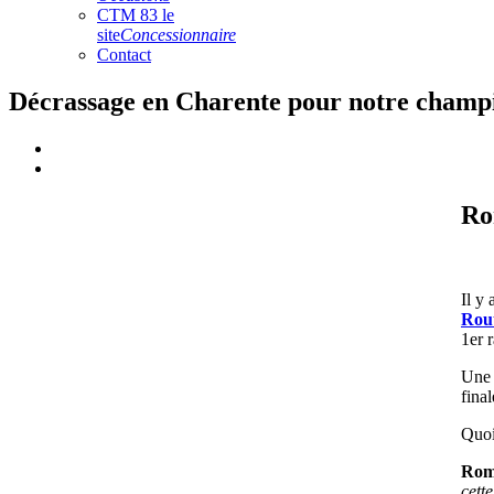
CTM 83 le
site
Concessionnaire
Contact
Décrassage en Charente pour notre champ
Ro
Il y
Rout
1er 
Une 
final
Quoi
Rom
cett