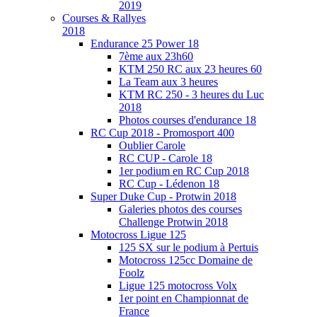
2019
Courses & Rallyes
2018
Endurance 25 Power 18
7ème aux 23h60
KTM 250 RC aux 23 heures 60
La Team aux 3 heures
KTM RC 250 - 3 heures du Luc
2018
Photos courses d'endurance 18
RC Cup 2018 - Promosport 400
Oublier Carole
RC CUP - Carole 18
1er podium en RC Cup 2018
RC Cup - Lédenon 18
Super Duke Cup - Protwin 2018
Galeries photos des courses
Challenge Protwin 2018
Motocross Ligue 125
125 SX sur le podium à Pertuis
Motocross 125cc Domaine de
Foolz
Ligue 125 motocross Volx
1er point en Championnat de
France