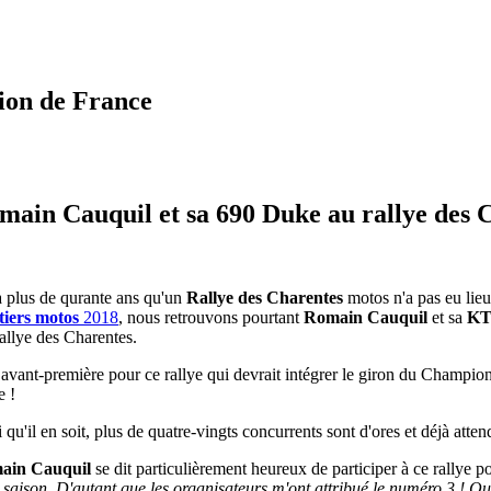
ion de France
main Cauquil et sa 690 Duke au rallye des 
 a plus de qurante ans qu'un
Rallye des Charentes
motos n'a pas eu lie
iers motos
2018
, nous retrouvons pourtant
Romain Cauquil
et sa
KT
rallye des Charentes.
avant-première pour ce rallye qui devrait intégrer le giron du Champio
e !
 qu'il en soit, plus de quatre-vingts concurrents sont d'ores et déjà atte
ain Cauquil
se dit particulièrement heureux de participer à ce rallye po
e saison. D'autant que les organisateurs m'ont attribué le numéro 3 ! Qui