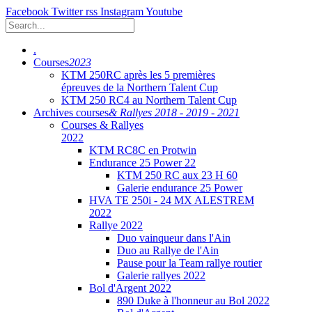
Facebook
Twitter
rss
Instagram
Youtube
.
Courses
2023
KTM 250RC après les 5 premières
épreuves de la Northern Talent Cup
KTM 250 RC4 au Northern Talent Cup
Archives courses
& Rallyes 2018 - 2019 - 2021
Courses & Rallyes
2022
KTM RC8C en Protwin
Endurance 25 Power 22
KTM 250 RC aux 23 H 60
Galerie endurance 25 Power
HVA TE 250i - 24 MX ALESTREM
2022
Rallye 2022
Duo vainqueur dans l'Ain
Duo au Rallye de l'Ain
Pause pour la Team rallye routier
Galerie rallyes 2022
Bol d'Argent 2022
890 Duke à l'honneur au Bol 2022