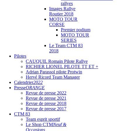
rallyes
Images Rallye
Routier 2018
MOTO TOUR
CORSE
Premier podium
MOTO TOUR
SERIES
Le Team CTM 83
2018
Pilotes
CAUQUIL Romain Pilote Rallye
RICHIER LIONEL PILOTE TT ET +
Adrian Parassol pilote Protwin
Hervé Ricord Team Manager
Calendrier
2022
Presse
ORANGE
Revue de presse 2022
Revue de presse 2021
Revue de presse 2018
Revue de presse 2017
CTM 83
Team esprit sportif
Le Shop CTM
Neuf &
Occasions