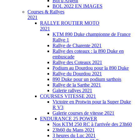
Bol d'Argent
BOL 2022 EN IMAGES
Courses & Rallyes
2021
RALLYE ROUTIER MOTO
2021
KTM 890 Duke championne de France
Rallye 1
Rallye de Charente 2021
Rallye des coteaux : la 890 Duke en
embuscade
Rallye des Coteaux 2021
Podium au Dourdou pour la 890 Duke
Rallye du Dourdou 2021
890 Duke pour un podium sarthois
Rallye de la Sarthe 2021
Galerie rallyes 2021
COURSES VITESSE 2021
Victoire en Protwin pour la Super Duke
R V3
Galerie courses de vitesse 2021
ENDURANCE 25 POWER
Nos KTM 250 RC à l'arrivée des 23h60
23h60 du Mans 2021
3 heures du Luc 2021