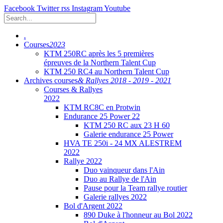
Facebook
Twitter
rss
Instagram
Youtube
.
Courses
2023
KTM 250RC après les 5 premières
épreuves de la Northern Talent Cup
KTM 250 RC4 au Northern Talent Cup
Archives courses
& Rallyes 2018 - 2019 - 2021
Courses & Rallyes
2022
KTM RC8C en Protwin
Endurance 25 Power 22
KTM 250 RC aux 23 H 60
Galerie endurance 25 Power
HVA TE 250i - 24 MX ALESTREM
2022
Rallye 2022
Duo vainqueur dans l'Ain
Duo au Rallye de l'Ain
Pause pour la Team rallye routier
Galerie rallyes 2022
Bol d'Argent 2022
890 Duke à l'honneur au Bol 2022