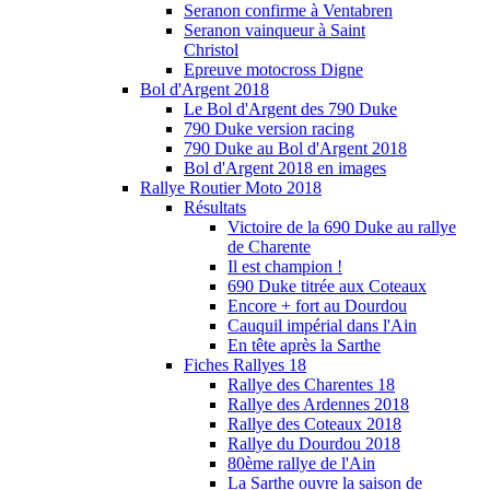
Seranon confirme à Ventabren
Seranon vainqueur à Saint
Christol
Epreuve motocross Digne
Bol d'Argent 2018
Le Bol d'Argent des 790 Duke
790 Duke version racing
790 Duke au Bol d'Argent 2018
Bol d'Argent 2018 en images
Rallye Routier Moto 2018
Résultats
Victoire de la 690 Duke au rallye
de Charente
Il est champion !
690 Duke titrée aux Coteaux
Encore + fort au Dourdou
Cauquil impérial dans l'Ain
En tête après la Sarthe
Fiches Rallyes 18
Rallye des Charentes 18
Rallye des Ardennes 2018
Rallye des Coteaux 2018
Rallye du Dourdou 2018
80ème rallye de l'Ain
La Sarthe ouvre la saison de