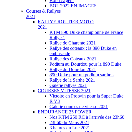
Bol d'Argent
BOL 2022 EN IMAGES
Courses & Rallyes
2021
RALLYE ROUTIER MOTO
2021
KTM 890 Duke championne de France
Rallye 1
Rallye de Charente 2021
Rallye des coteaux : la 890 Duke en
embuscade
Rallye des Coteaux 2021
Podium au Dourdou pour la 890 Duke
Rallye du Dourdou 2021
890 Duke pour un podium sarthois
Rallye de la Sarthe 2021
Galerie rallyes 2021
COURSES VITESSE 2021
Victoire en Protwin pour la Super Duke
R V3
Galerie courses de vitesse 2021
ENDURANCE 25 POWER
Nos KTM 250 RC à l'arrivée des 23h60
23h60 du Mans 2021
3 heures du Luc 2021