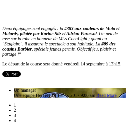
Deux équipages sont engagés : la
#383 aux couleurs de
Moto et
Motards,
pilotée par Karine Sliz et Adrian Parassol
. Un peu de
rose sur la robe en honneur de Miss CocaLight ; quant au
"Stagiaire", il assurera le spectacle à son habitude. La
#89 des
cousins Barbier
, spéciale jeunes permis. Objectif jeu, plaisir et
partage !"
Le départ de la course sera donné vendredi 14 septembre à 13h15.
Un manager
Une équipe
Hervé
NRV
Feb 5, 2017 9:06 am
Read More
1
2
3
4