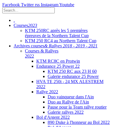
Facebook
Twitter
rss
Instagram
Youtube
.
Courses
2023
KTM 250RC après les 5 premières
épreuves de la Northern Talent Cup
KTM 250 RC4 au Northern Talent Cup
Archives courses
& Rallyes 2018 - 2019 - 2021
Courses & Rallyes
2022
KTM RC8C en Protwin
Endurance 25 Power 22
KTM 250 RC aux 23 H 60
Galerie endurance 25 Power
HVA TE 250i - 24 MX ALESTREM
2022
Rallye 2022
Duo vainqueur dans l'Ain
Duo au Rallye de l'Ain
Pause pour la Team rallye routier
Galerie rallyes 2022
Bol d'Argent 2022
890 Duke à l'honneur au Bol 2022