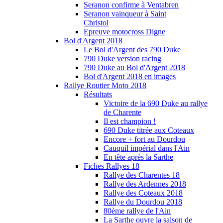
Seranon confirme à Ventabren
Seranon vainqueur à Saint
Christol
Epreuve motocross Digne
Bol d'Argent 2018
Le Bol d'Argent des 790 Duke
790 Duke version racing
790 Duke au Bol d'Argent 2018
Bol d'Argent 2018 en images
Rallye Routier Moto 2018
Résultats
Victoire de la 690 Duke au rallye
de Charente
Il est champion !
690 Duke titrée aux Coteaux
Encore + fort au Dourdou
Cauquil impérial dans l'Ain
En tête après la Sarthe
Fiches Rallyes 18
Rallye des Charentes 18
Rallye des Ardennes 2018
Rallye des Coteaux 2018
Rallye du Dourdou 2018
80ème rallye de l'Ain
La Sarthe ouvre la saison de