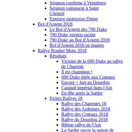
Seranon confirme à Ventabren
Seranon vainqueur à Saint
Christol
Epreuve motocross Digne
Bol d'Argent 2018
Le Bol d'Argent des 790 Duke
790 Duke version racing
790 Duke au Bol d'Argent 2018
Bol d'Argent 2018 en images
Rallye Routier Moto 2018
Résultats
Victoire de la 690 Duke au rallye
de Charente
Il est champion !
690 Duke titrée aux Coteaux
Encore + fort au Dourdou
Cauquil impérial dans l'Ain
En tête après la Sarthe
Fiches Rallyes 18
Rallye des Charentes 18
Rallye des Ardennes 2018
Rallye des Coteaux 2018
Rallye du Dourdou 2018
80ème rallye de l'Ain
La Sarthe ouvre la saison de