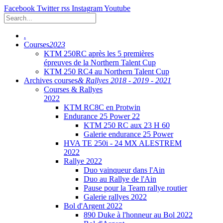
Facebook
Twitter
rss
Instagram
Youtube
.
Courses
2023
KTM 250RC après les 5 premières
épreuves de la Northern Talent Cup
KTM 250 RC4 au Northern Talent Cup
Archives courses
& Rallyes 2018 - 2019 - 2021
Courses & Rallyes
2022
KTM RC8C en Protwin
Endurance 25 Power 22
KTM 250 RC aux 23 H 60
Galerie endurance 25 Power
HVA TE 250i - 24 MX ALESTREM
2022
Rallye 2022
Duo vainqueur dans l'Ain
Duo au Rallye de l'Ain
Pause pour la Team rallye routier
Galerie rallyes 2022
Bol d'Argent 2022
890 Duke à l'honneur au Bol 2022