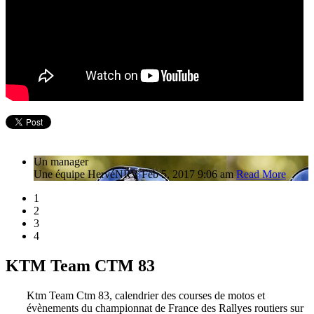
Un manager
Une équipe
Hervé
NRV
Feb 5, 2017 9:06 am
Read More
1
2
3
4
KTM Team CTM 83
Ktm Team Ctm 83, calendrier des courses de motos et
évènements du championnat de France des Rallyes routiers sur