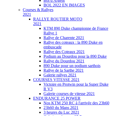
Bol d'Argent
BOL 2022 EN IMAGES
Courses & Rallyes
2021
RALLYE ROUTIER MOTO
2021
KTM 890 Duke championne de France
Rallye 1
Rallye de Charente 2021
Rallye des coteaux : la 890 Duke en
embuscade
Rallye des Coteaux 2021
Podium au Dourdou pour la 890 Duke
Rallye du Dourdou 2021
890 Duke pour un podium sarthois
Rallye de la Sarthe 2021
Galerie rallyes 2021
COURSES VITESSE 2021
Victoire en Protwin pour la Super Duke
R V3
Galerie courses de vitesse 2021
ENDURANCE 25 POWER
Nos KTM 250 RC à l'arrivée des 23h60
23h60 du Mans 2021
3 heures du Luc 2021